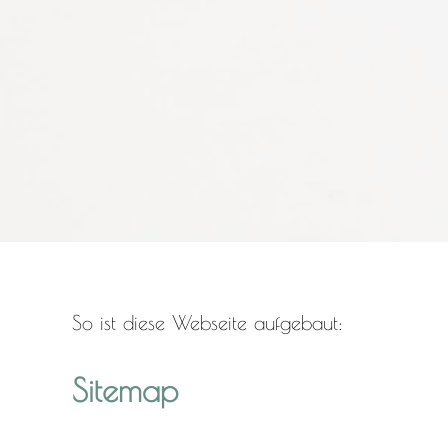
So ist diese Webseite aufgebaut:
Sitemap